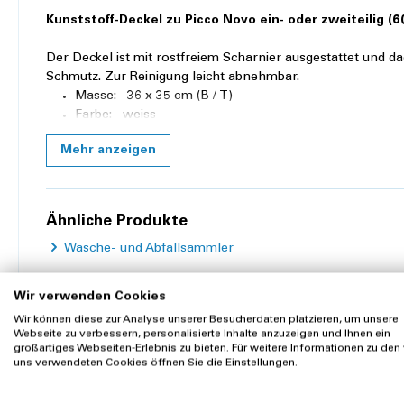
Kunststoff-Deckel zu Picco Novo ein- oder zweiteilig (60
Der Deckel ist mit rostfreiem Scharnier ausgestattet und 
Schmutz. Zur Reinigung leicht abnehmbar.
Masse: 36 x 35 cm (B / T)
Farbe: weiss
Mehr anzeigen
Produkteigenschaften
Farbe:
Weiss
Ähnliche Produkte
Breite:
36 cm
Wäsche- und Abfallsammler
Tiefe:
35 cm
Wir verwenden Cookies
Wir können diese zur Analyse unserer Besucherdaten platzieren, um unsere
Webseite zu verbessern, personalisierte Inhalte anzuzeigen und Ihnen ein
großartiges Webseiten-Erlebnis zu bieten. Für weitere Informationen zu den
Zubehör
uns verwendeten Cookies öffnen Sie die Einstellungen.