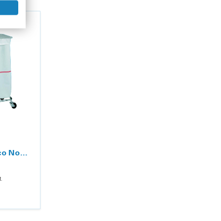
co Novo
tern
.