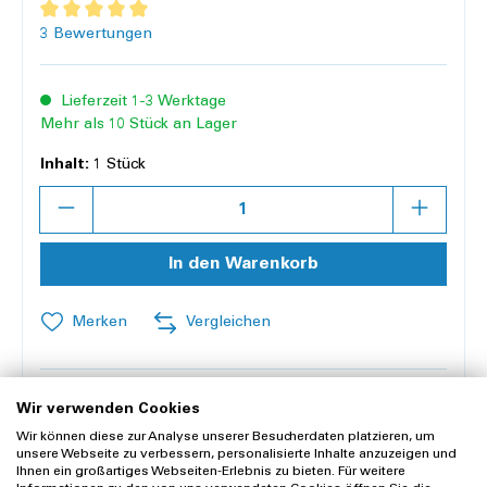
Durchschnittliche Bewertung von 5 von 5 Sternen
3 Bewertungen
Lieferzeit 1-3 Werktage
Mehr als 10 Stück an Lager
Inhalt:
1 Stück
Anzahl
In den Warenkorb
Merken
Vergleichen
Offerte anfragen
Wir verwenden Cookies
Wir können diese zur Analyse unserer Besucherdaten platzieren, um
unsere Webseite zu verbessern, personalisierte Inhalte anzuzeigen und
Lieferung und Rücksendung
Ihnen ein großartiges Webseiten-Erlebnis zu bieten. Für weitere