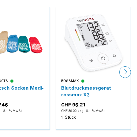
UCTS
ROSSMAX
tsch Socken Medi-
Blutdruckmessgerät
rossmax X3
7.46
CHF 96.21
l. 8.1 % MwSt.
CHF 89.00 zzgl. 8.1 % MwSt.
1 Stück
Hinzufügen