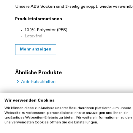
Unsere ABS Socken sind 2-seitig genoppt, wiederverwendba
Produktinformationen
100% Polyester (PES)
Latexfrei
Mehr anzeigen
Produkteigenschaften
Farbe:
Braun
Grösse:
Ähnliche Produkte
XL
Anti-Rutschhilfen
Waschtemperatur:
30 °C
Länge:
35.5 cm
Wir verwenden Cookies
Wir können diese zur Analyse unserer Besucherdaten platzieren, um unsere
Webseite zu verbessern, personalisierte Inhalte anzuzeigen und Ihnen ein
Kunden kauften auch
großartiges Webseiten-Erlebnis zu bieten. Für weitere Informationen zu den
uns verwendeten Cookies öffnen Sie die Einstellungen.