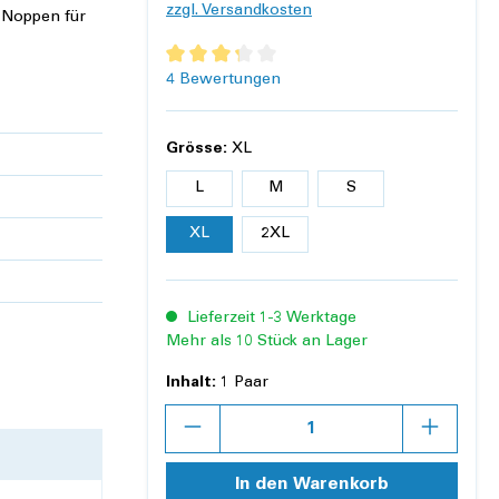
zzgl. Versandkosten
 Noppen für
Durchschnittliche Bewertung von 3.2 von 5 
4 Bewertungen
Grösse:
XL
L
M
S
XL
2XL
Lieferzeit 1-3 Werktage
Mehr als 10 Stück an Lager
Inhalt:
1 Paar
Anzahl
In den Warenkorb