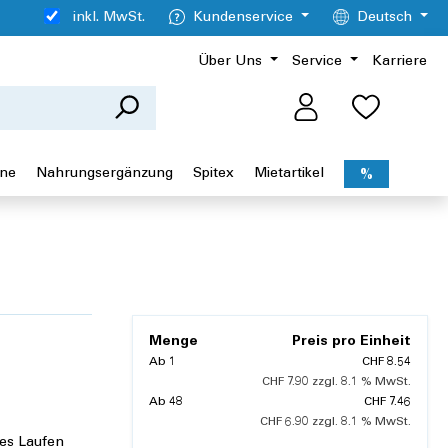
inkl. MwSt.
Kundenservice
Deutsch
Über Uns
Service
Karriere
ene
Nahrungsergänzung
Spitex
Mietartikel
%
Menge
Preis pro Einheit
Ab
1
CHF 8.54
CHF 7.90 zzgl. 8.1 % MwSt.
Ab
48
CHF 7.46
CHF 6.90 zzgl. 8.1 % MwSt.
res Laufen