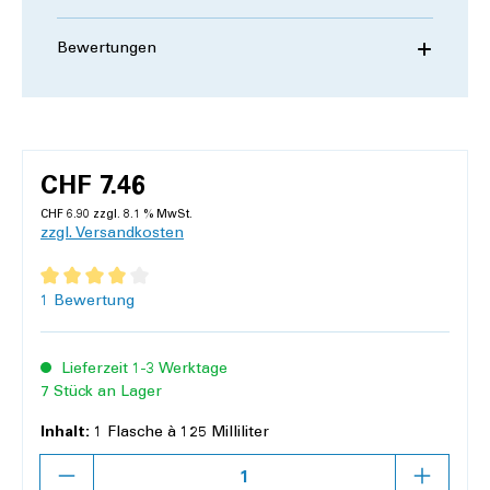
Bewertungen
CHF 7.46
CHF 6.90 zzgl. 8.1 % MwSt.
zzgl. Versandkosten
Durchschnittliche Bewertung von 4 von 5 Sternen
1 Bewertung
Lieferzeit 1-3 Werktage
7 Stück an Lager
Inhalt:
1 Flasche à 125 Milliliter
Anzahl