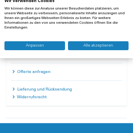
Wir verwenden Cookies
Inhalt:
1 Karton à 20 Rollen
Wir können diese zur Analyse unserer Besucherdaten platzieren, um
unsere Webseite zu verbessern, personalisierte Inhalte anzuzeigen und
Anzahl
Ihnen ein großartiges Webseiten-Erlebnis zu bieten. Für weitere
Informationen zu den von uns verwendeten Cookies öffnen Sie die
Einstellungen.
In den Warenkorb
Anpassen
Alle akzeptieren
Merken
Vergleichen
Offerte anfragen
Lieferung und Rücksendung
Widerrufsrecht